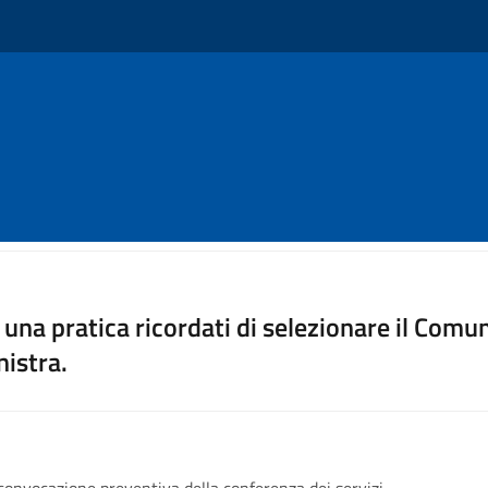
⠀⠀⠀⠀⠀⠀⠀⠀⠀⠀
una pratica ricordati di selezionare il Co
nistra.
convocazione preventiva della conferenza dei servizi