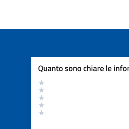
Quanto sono chiare le info
Valutazione
Valuta 5 stelle su 5
Valuta 4 stelle su 5
Valuta 3 stelle su 5
Valuta 2 stelle su 5
Valuta 1 stelle su 5