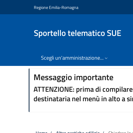
Salta al contenuto principale
Skip to footer content
Regione Emilia-Romagna
Sportello telematico SUE
Scegli un'amministrazione...
⠀⠀
Messaggio importante
ATTENZIONE: prima di compilare 
destinataria nel menù in alto a si
Home
/
Altre pratiche edilizie
/
Chiedere la 