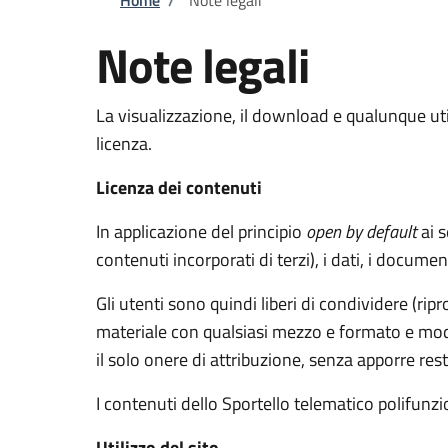
Briciole di pane
Note legali
La visualizzazione, il download e qualunque util
licenza.
Licenza dei contenuti
In applicazione del principio
open by default
ai s
contenuti incorporati di terzi), i dati, i documen
Gli utenti sono quindi liberi di condividere (rip
materiale con qualsiasi mezzo e formato e modif
il solo onere di attribuzione, senza apporre rest
I contenuti dello Sportello telematico polifunz
Utilizzo del sito