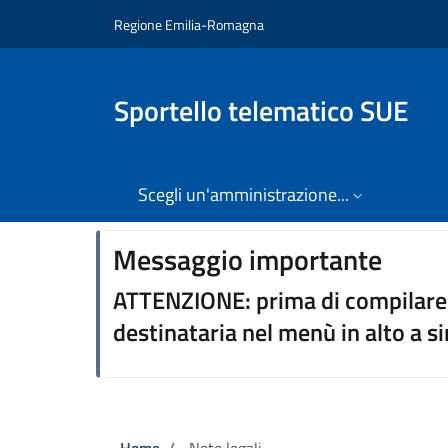
Salta al contenuto principale
Skip to footer content
Regione Emilia-Romagna
Sportello telematico SUE
Scegli un'amministrazione...
⠀⠀
Messaggio importante
ATTENZIONE: prima di compilare 
destinataria nel menù in alto a si
Home
/
Note legali