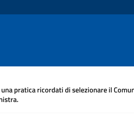
⠀⠀⠀⠀⠀⠀⠀⠀⠀⠀
una pratica ricordati di selezionare il Co
nistra.