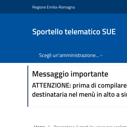
Salta al contenuto principale
Skip to footer content
Regione Emilia-Romagna
Sportello telematico SUE
Scegli un'amministrazione...
⠀⠀
Messaggio importante
ATTENZIONE: prima di compilare 
destinataria nel menù in alto a si
Home
/
Presentare il modulo unico per realizza