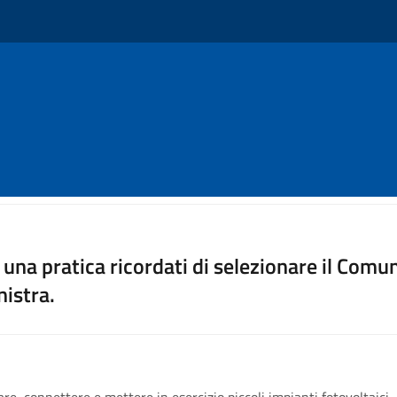
⠀⠀⠀⠀⠀⠀⠀⠀⠀⠀
una pratica ricordati di selezionare il Co
nistra.
re, connettere e mettere in esercizio piccoli impianti fotovoltaici