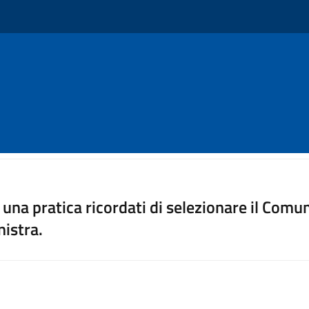
⠀⠀⠀⠀⠀⠀⠀⠀⠀⠀
una pratica ricordati di selezionare il Co
nistra.