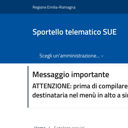
Salta al contenuto principale
Skip to footer content
Regione Emilia-Romagna
Sportello telematico SUE
Scegli un'amministrazione...
⠀⠀
Messaggio importante
ATTENZIONE: prima di compilare 
destinataria nel menù in alto a si
Home
/
Catalogo servizi