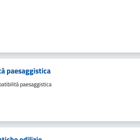
i
tà paesaggistica
tibilità paesaggistica
iche edilizie