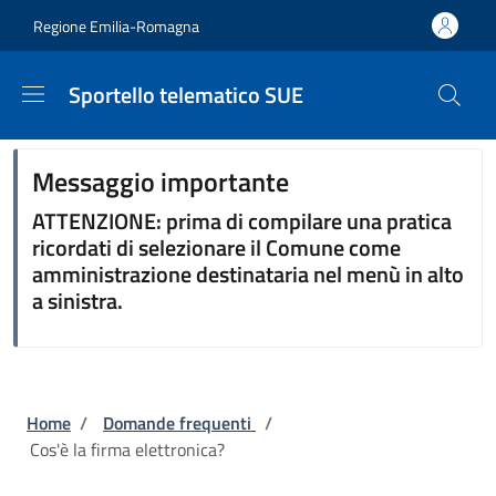
Salta al contenuto principale
Skip to footer content
Regione Emilia-Romagna
Sportello telematico SUE
Messaggio importante
ATTENZIONE: prima di compilare una pratica
ricordati di selezionare il Comune come
amministrazione destinataria nel menù in alto
a sinistra.
Briciole di pane
Home
/
Domande frequenti
/
Cos'è la firma elettronica?