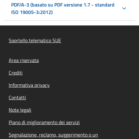
PDF/A-3 (basato su PDF versione 1.7 - standard
ISO 19005-3:2012)
Sportello telematico SUE
Footer menu
Area riservata
Crediti
Informativa privacy
Contatti
Note legali
Piano di miglioramento dei servizi
Segnalazione, reclamo, suggerimento o un