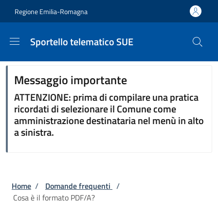
Salta al contenuto principale
Skip to footer content
Regione Emilia-Romagna
Sportello telematico SUE
Messaggio importante
ATTENZIONE: prima di compilare una pratica
ricordati di selezionare il Comune come
amministrazione destinataria nel menù in alto
a sinistra.
Briciole di pane
Home
/
Domande frequenti
/
Cosa è il formato PDF/A?